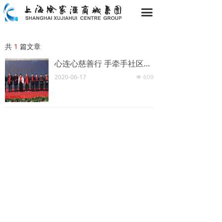
网站首页
끀
集团简介
共
1
篇文章
经营业绩
心连心慈善行 手牵手社区情 ——第二十六届“蓝天下的至爱”2020年千店慈善义卖活动启动
投企名录
2020-06-17
609
넶
资质荣誉
集团动态
爱心公益
视频中心
新象徐家汇
艺萃徐家汇