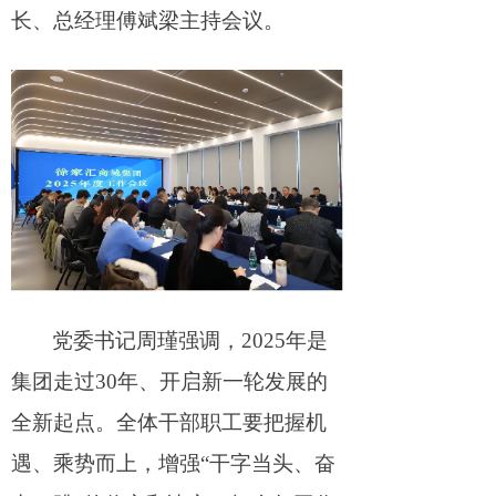
长、总经理傅斌梁主持会议。
花漾徐家汇
功能区简介
招商政策
人才培养
党建要闻
支部风采
主题教育
党委书记周瑾强调，
202
5
年是
精神文明
集团走
过
3
0
年、开启新一轮发展的
全新起点。全体干部职工要把握机
先锋模范
遇、乘势而上，增
强
“
干字当头、奋
文体活动