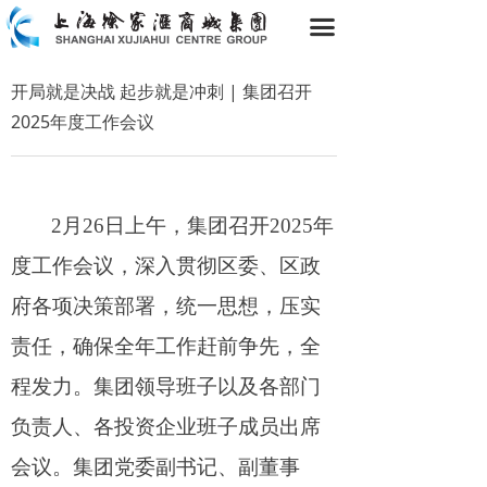
网站首页
끀
集团简介
开局就是决战 起步就是冲刺 | 集团召开
2025年度工作会议
经营业绩
投企名录
资质荣誉
2月
2
6
日上午，集团召
开
202
5年
度工作会议，深入贯彻区委、区政
集团动态
府各项决策部署，统一思想，压实
爱心公益
责任，确保全年工作赶前争先，全
视频中心
程发力。集团领导班子以及各部门
新象徐家汇
负责人、各投资企业班子成员出席
艺萃徐家汇
会议。集团党委副书记、副董事