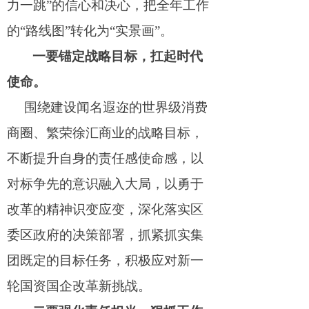
力一
跳
”
的信心和决心，把全年工作
管委办简介
的
“
路线
图
”
转化
为
“
实景
画
”。
一要锚定战略目标，扛起时代
使命。
围绕建设闻名遐迩的世界级消费
商圈、繁荣徐汇商业的战略目标，
不断提升自身的责任感使命感，以
对标争先的意识融入大局，以勇于
改革的精神识变应变，深化落实区
委区政府的决策部署，抓紧抓实集
团既定的目标任务，积极应对新一
轮国资国企改革新挑战。