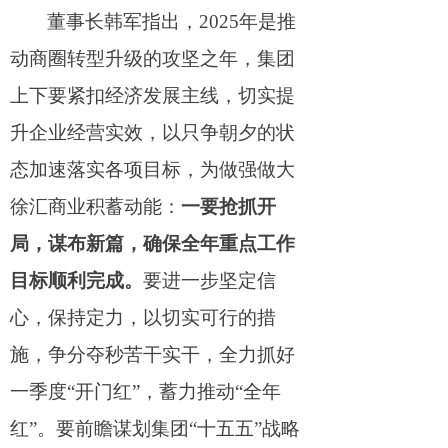
董事长韩军指出，
202
5
年是推
动商圈转型升级的攻坚之年，集团
上下要紧扣经济发展主线，切实提
升企业经营实效，以只争朝夕的状
态加速落实各项目标，为做强做大
徐汇商业积蓄动能：
一要抢抓开
局，谋布新篇，确保全年重点工作
目标顺利完成
。
要进
一步坚定信
心，保持定力，以切实可行的措
施，争分夺秒苦干实干，全力抓好
一季
度
“
开门
红
”
，蓄力推
动
“
全年
红
”
。要前瞻谋划集
团
“
十五
五
”
战略