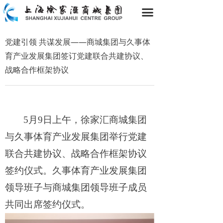
网站首页
끀
集团简介
党建引领 共谋发展——商城集团与久事体
育产业发展集团签订党建联合共建协议、
经营业绩
战略合作框架协议
投企名录
资质荣誉
5月9日上午，
徐家汇商城集团
集团动态
与
久事体育产业发展集团举行党建
爱心公益
联合共建协议、战略合作框架协议
视频中心
签约仪式。
久事体育产业发展集团
领导班子与商城集团领导班子成员
新象徐家汇
共同出席签约仪式。
艺萃徐家汇